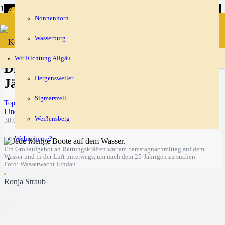
Lindau
Lindau
Nonnenhorn
Wasserburg
Wir Richtung Allgäu
Die Suche nach ertrunkenem 25-
Hergensweiler
Jährigen geht weiter
Sigmarszell
Top-Thema
Lindau
Weißensberg
30.06.2025
Wohin heute?
Ein Großaufgebot an Rettungskräften war am Samstagnachmittag auf dem
Wasser und in der Luft unterwegs, um nach dem 25-Jährigen zu suchen.
Foto: Wasserwacht Lindau
Ronja Straub